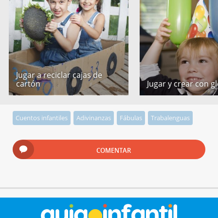
Jugar a reciclar cajas de
cartón
Jugar y crear con g
Cuentos infantiles
Adivinanzas
Fábulas
Trabalenguas
COMENTAR