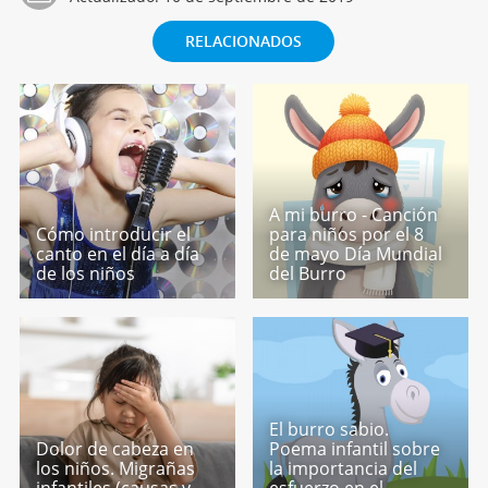
RELACIONADOS
A mi burro - Canción
Cómo introducir el
para niños por el 8
canto en el día a día
de mayo Día Mundial
de los niños
del Burro
El burro sabio.
Dolor de cabeza en
Poema infantil sobre
los niños. Migrañas
la importancia del
infantiles (causas y
esfuerzo en el