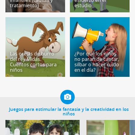
tratamiento)
estudio
Las orejas de burro
¿Por qué los niños
del rey Midas.
no paran de cantar,
Cuentos cortos para
silbar o hacer ruido
niños
en el día?
Juegos para estimular la fantasía y la creatividad en los
niños