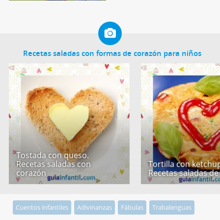
Recetas saladas con formas de corazón para niños
Tostada con queso.
Recetas saladas con
Tortilla con ketchu
corazón
Recetas saladas de
Cuentos infantiles
Adivinanzas
Fábulas
Trabalenguas