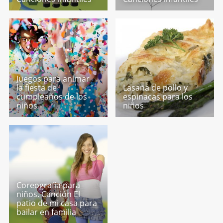
Juegos para animar
la fiesta de
Lasaña de pollo y
cumpleaños de los
espinacas para los
niños
niños
Coreografía para
niños. Canción El
patio de mi casa para
bailar en familia