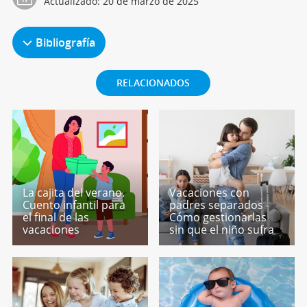
Actualizado:
20 de marzo de 2025
Bibliografía
RELACIONADOS
La cajita del verano.
Vacaciones con
Cuento infantil para
padres separados -
el final de las
Cómo gestionarlas
vacaciones
sin que el niño sufra