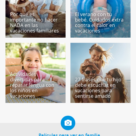
Por qué es
El verano con tu
importante no hacer
bebé. Cuidados extra
NADA en las
contra el calor en
vacaciones familiares
vacaciones
Actividades
divertidas para
27 frases que tu hijo
repasar lengua con
debe escuchar en
los niños en
vacaciones para
vacaciones
sentirse amado
Películas para ver en familia