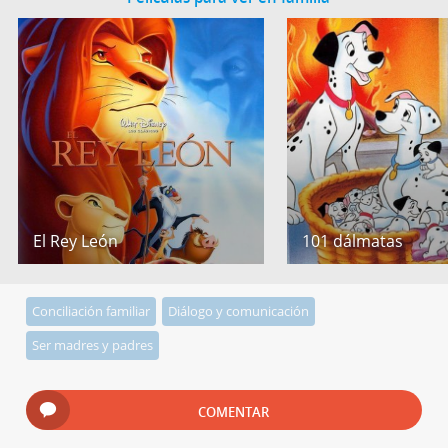
El Rey León
101 dálmatas
Conciliación familiar
Diálogo y comunicación
Ser madres y padres
COMENTAR