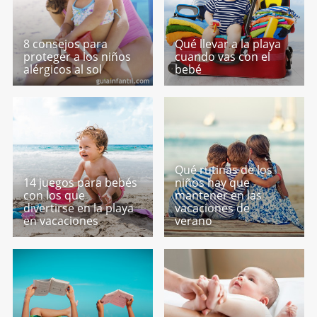
8 consejos para
Qué llevar a la playa
proteger a los niños
cuando vas con el
alérgicos al sol
bebé
Qué rutinas de los
14 juegos para bebés
niños hay que
con los que
mantener en las
divertirse en la playa
vacaciones de
en vacaciones
verano