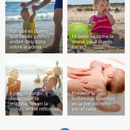
Por qué es bueno
que bebés y niños
Mi bebé se come la
anden descalzos
arena, ¿qué puedo
sobre la arena
hacer?
6 juegos para
Prevenir la
desarrollar la
sudamina. Granitos
imaginación en la
en la piel del niño
playa con los niños
por el calor