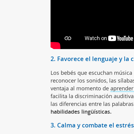
2. Favorece el lenguaje y la
Los bebés que escuchan música c
reconocer los sonidos, las sílaba
ventaja al momento de
aprender
facilita la discriminación auditiv
las diferencias entre las palabras
habilidades lingüísticas.
3. Calma y combate el estré