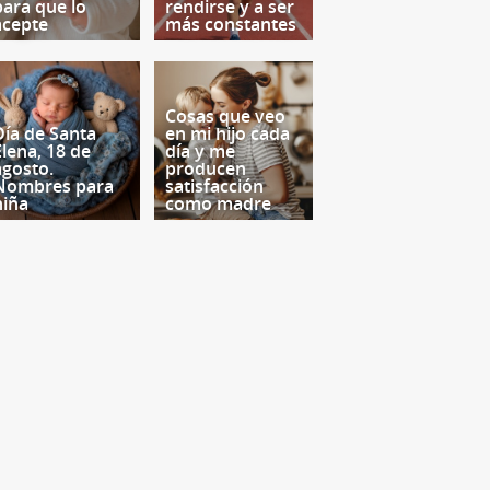
para que lo
rendirse y a ser
acepte
más constantes
Cosas que veo
Día de Santa
en mi hijo cada
Elena, 18 de
día y me
agosto.
producen
Nombres para
satisfacción
niña
como madre