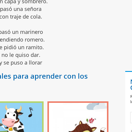
n capa y sombrero.
 pasó una señora
con traje de cola.
pasó un marinero
vendiendo romero.
e pidió un ramito.
 no le quiso dar.
y se puso a llorar
les para aprender con los
R
l