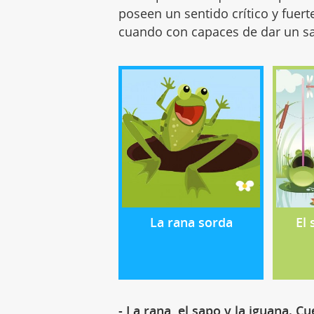
poseen un sentido crítico y fuert
cuando con capaces de dar un s
La rana sorda
El 
- La rana, el sapo y la iguana. Cu