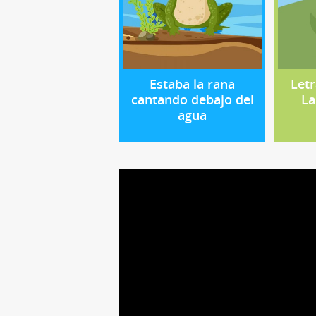
Estaba la rana
Letr
cantando debajo del
La
agua