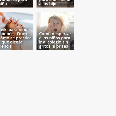
niño
a los hijos
Reiki para niños
y bebés - Qué es,
Cómo despertar
cómo se practica
a los niños para
y qué dice la
ir al colegio sin
ciencia
gritos ni prisas