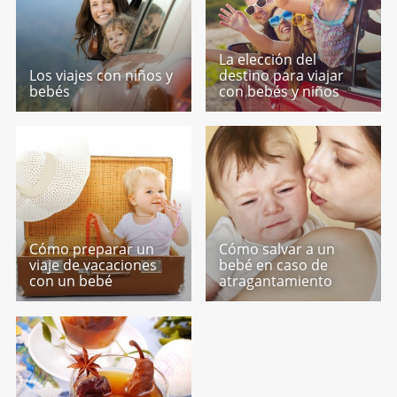
La elección del
Los viajes con niños y
destino para viajar
bebés
con bebés y niños
Cómo preparar un
Cómo salvar a un
viaje de vacaciones
bebé en caso de
con un bebé
atragantamiento