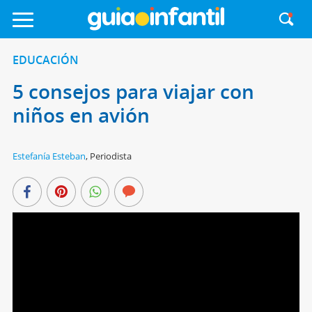
EDUCACIÓN
5 consejos para viajar con
niños en avión
Estefanía Esteban
,
Periodista