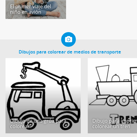
El primer viaje del
niño en avión
Dibujos para colorear de medios de transporte
Dibujo de una grúa para
Dibujo para imprim
colorear
colorear un tren