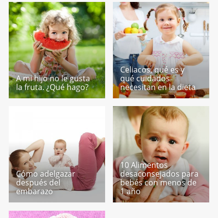
Celiacos, qué es y
A mi hijo no le gusta
qué cuidados
la fruta. ¿Qué hago?
necesitan en la dieta
10 Alimentos
Cómo adelgazar
desaconsejados para
después del
bebés con menos de
embarazo
1 año