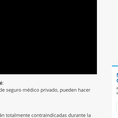
bé
:
R
e seguro médico privado, pueden hacer
l
án totalmente contraindicadas durante la