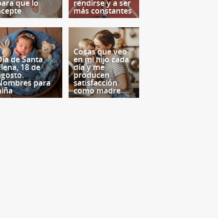
para que lo
rendirse y a ser
acepte
más constantes
Cosas que veo
Día de Santa
en mi hijo cada
Elena, 18 de
día y me
agosto.
producen
Nombres para
satisfacción
niña
como madre