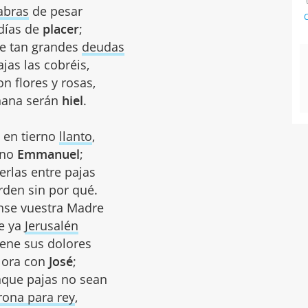
abras
de pesar
C
días de
placer
;
e tan grandes
deudas
jas las cobréis,
n flores y rosas,
ana serán
hiel
.
 en tierno
llanto
,
ino
Emmanuel
;
erlas entre pajas
rden sin por qué.
nse vuestra Madre
e ya
Jerusalén
iene sus dolores
llora con
José
;
que pajas no sean
rona para rey
,