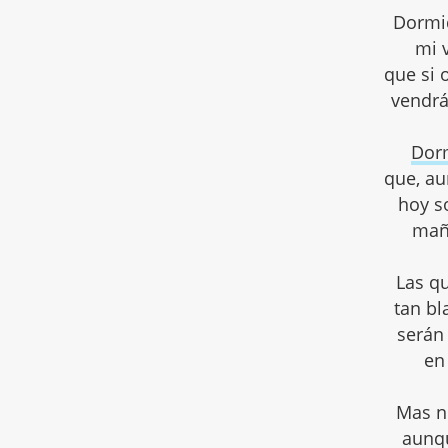
Dormi
mi v
que si 
vendrá
Dor
que, au
hoy so
mañ
Las q
tan bl
será
e
Mas n
aunqu