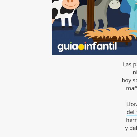
Las p
n
hoy so
maña
Llor
del 
her
y de