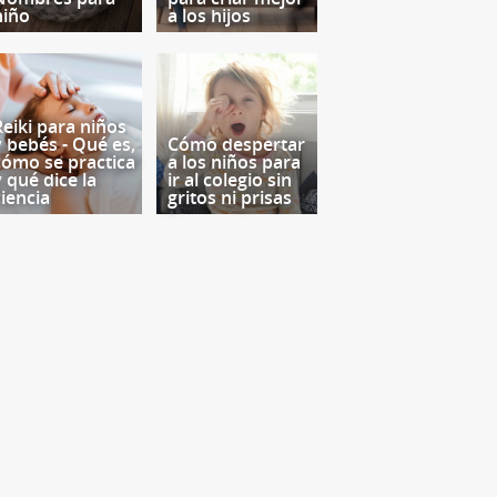
niño
a los hijos
Reiki para niños
y bebés - Qué es,
Cómo despertar
cómo se practica
a los niños para
y qué dice la
ir al colegio sin
ciencia
gritos ni prisas