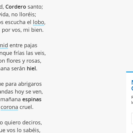
d,
Cordero
santo;
ida, no lloréis;
os escucha el
lobo
,
 por vos, mi bien.
mid
entre pajas
nque frías las veis,
n flores y rosas,
ana serán
hiel
.
ue para abrigaros
andas hoy se ven,
R
n mañana
espinas
l
n
corona
cruel.
o quiero deciros,
e vos lo sabéis,