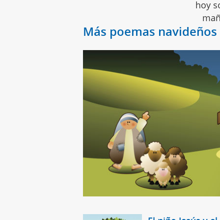
hoy so
mañ
Más poemas navideños p