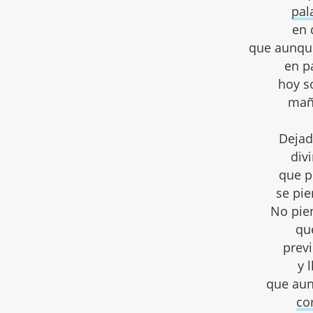
pal
en 
que aunqu
en pa
hoy so
mañ
Dejad
div
que p
se pie
No pie
qu
prev
y 
que aun
co