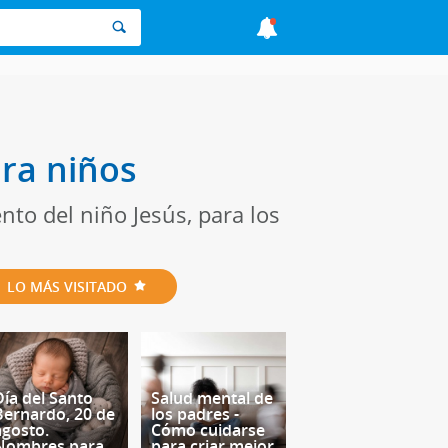
ra niños
to del niño Jesús, para los
LO MÁS VISITADO
Día del Santo
Salud mental de
Bernardo, 20 de
los padres -
agosto.
Cómo cuidarse
Nombres para
para criar mejor