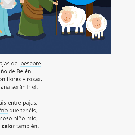
ajas del
pesebre
iño de Belén
n flores y rosas,
na serán hiel.
áis entre pajas,
frío
que tenéis,
moso niño mío,
l
calor
también.