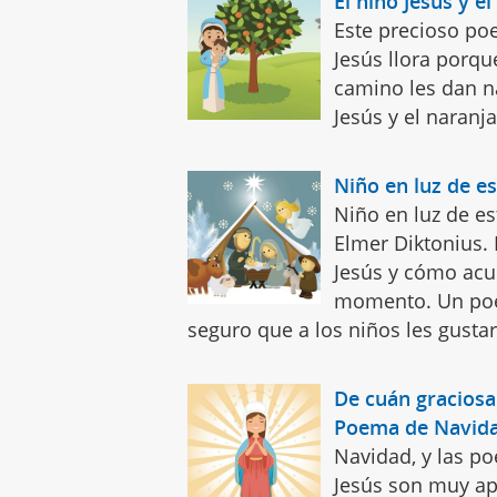
El niño Jesús y 
Este precioso po
Jesús llora porqu
camino les dan na
Jesús y el naranj
Niño en luz de e
Niño en luz de es
Elmer Diktonius.
Jesús y cómo acud
momento. Un poe
seguro que a los niños les gustar
De cuán graciosa 
Poema de Navida
Navidad, y las po
Jesús son muy apr