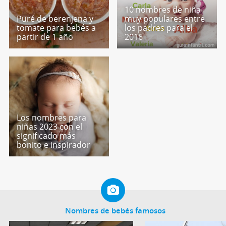
10 nombres de niña
Puré de berenjena y
muy populares entre
tomate para bebés a
los padres para el
partir de 1 año
2016
Los nombres para
niñas 2023 con el
significado más
bonito e inspirador
Nombres de bebés famosos