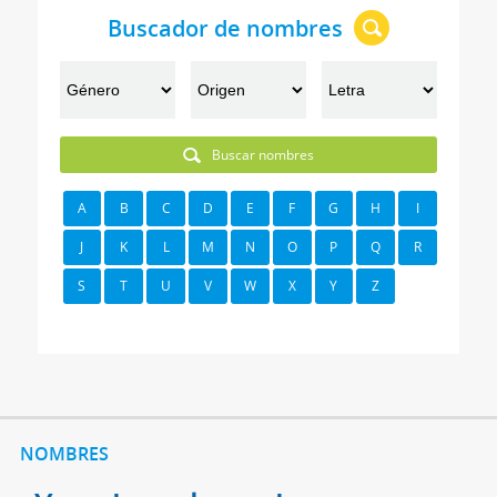
Buscador de nombres
Buscar nombres
A
B
C
D
E
F
G
H
I
J
K
L
M
N
O
P
Q
R
S
T
U
V
W
X
Y
Z
NOMBRES