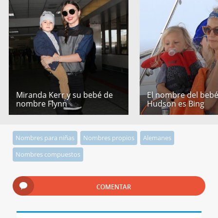
Miranda Kerr y su bebé de
El nombre del bebé
nombre Flynn
Hudson es Bing
Nombres para niñas
Nombres propios
Alemanes
Nombres compuestos
COMENTAR