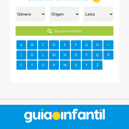
Buscar nombres
A
B
C
D
E
F
G
H
I
J
K
L
M
N
O
P
Q
R
S
T
U
V
W
X
Y
Z