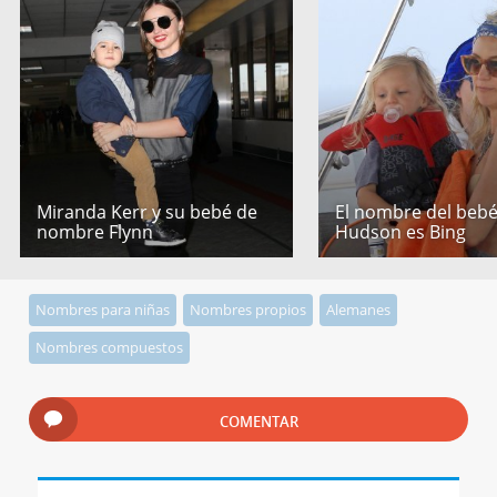
Miranda Kerr y su bebé de
El nombre del bebé
nombre Flynn
Hudson es Bing
Nombres para niñas
Nombres propios
Alemanes
Nombres compuestos
COMENTAR