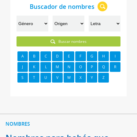
Buscador de nombres
Buscar nombres
A
B
C
D
E
F
G
H
I
J
K
L
M
N
O
P
Q
R
S
T
U
V
W
X
Y
Z
NOMBRES