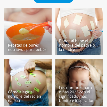
Poner al bebé el
Recetas de purés
nombre del padre o
nutritivos para bebés
la madre
Los nombres para
Cómo elegir el
niñas 2023 con el
nombre del recién
significado más
nacido
bonito e inspirador