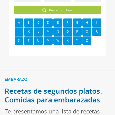
Buscar nombres
A
B
C
D
E
F
G
H
I
J
K
L
M
N
O
P
Q
R
S
T
U
V
W
X
Y
Z
EMBARAZO
Recetas de segundos platos.
Comidas para embarazadas
Te presentamos una lista de recetas