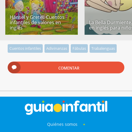
Hansel y Gretel. Cuentos
infantiles de valores en
La Bella Durmiente
inglés
en inglés para niño
Cuentos infantiles
Adivinanzas
Fábulas
Trabalenguas
COMENTAR
Quiénes somos