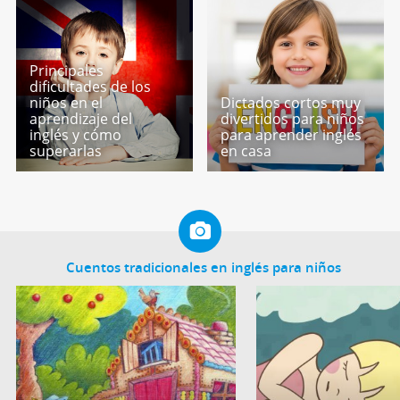
Principales
dificultades de los
niños en el
Dictados cortos muy
aprendizaje del
divertidos para niños
inglés y cómo
para aprender inglés
superarlas
en casa
Cuentos tradicionales en inglés para niños