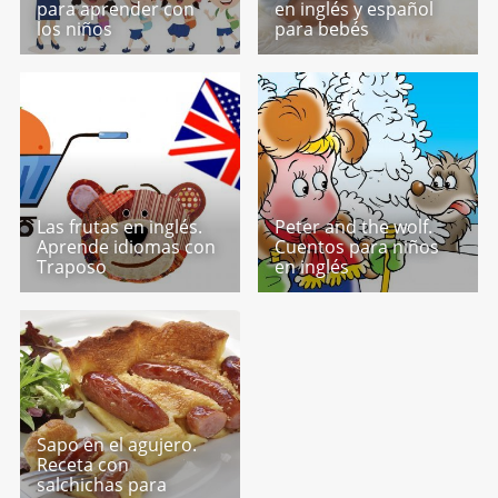
para aprender con
en inglés y español
los niños
para bebés
Las frutas en inglés.
Peter and the wolf.
Aprende idiomas con
Cuentos para niños
Traposo
en inglés
Sapo en el agujero.
Receta con
salchichas para