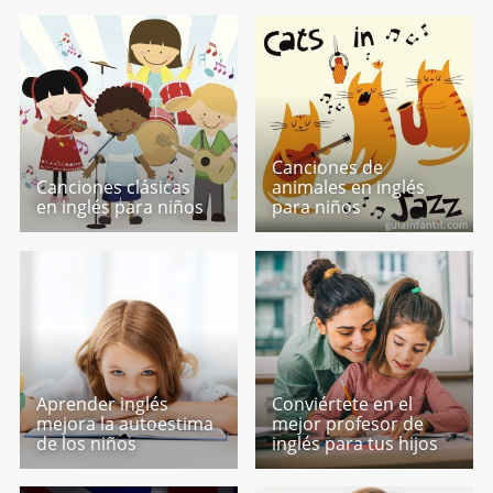
Canciones de
Canciones clásicas
animales en inglés
en inglés para niños
para niños
Aprender inglés
Conviértete en el
mejora la autoestima
mejor profesor de
de los niños
inglés para tus hijos