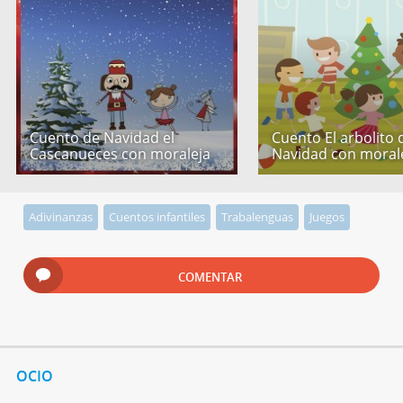
Cuento de Navidad el
Cuento El arbolito 
Cascanueces con moraleja
Navidad con moral
Adivinanzas
Cuentos infantiles
Trabalenguas
Juegos
COMENTAR
OCIO