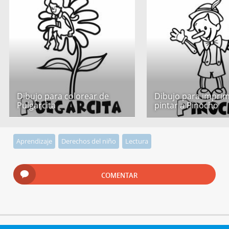
Dibujo para colorear de
Dibujo para imprim
Pulgarcita
pintar a Pinocho
Aprendizaje
Derechos del niño
Lectura
COMENTAR