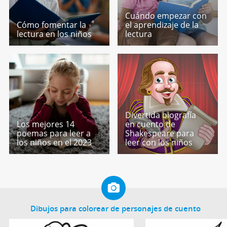
Cuándo empezar con
Cómo fomentar la
el aprendizaje de la
lectura en los niños
lectura
Divertida biografía
Los mejores 14
en cuento de
poemas para leer a
Shakespeare para
los niños en el 2023
leer con los niños
Dibujos para colorear de personajes de cuento