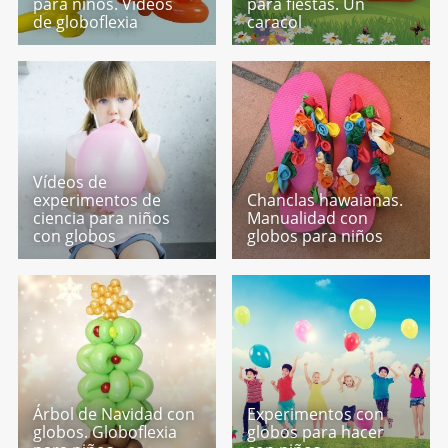
para niños. Vídeos
para fiestas. Un
de globoflexia
caracol
Vídeos de
experimentos de
Chanclas hawaianas.
ciencia para niños
Manualidad con
con globos
globos para niños
Árbol de Navidad con
Experimentos con
globos. Globoflexia
globos para hacer