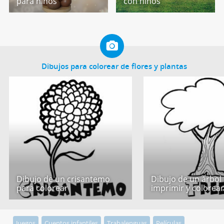
para niños
con niños
Dibujos para colorear de flores y plantas
Dibujo de un crisantemo
Dibujo de un árbol
para colorear
imprimir y colorea
Juegos
Cuentos infantiles
Trabalenguas
Películas