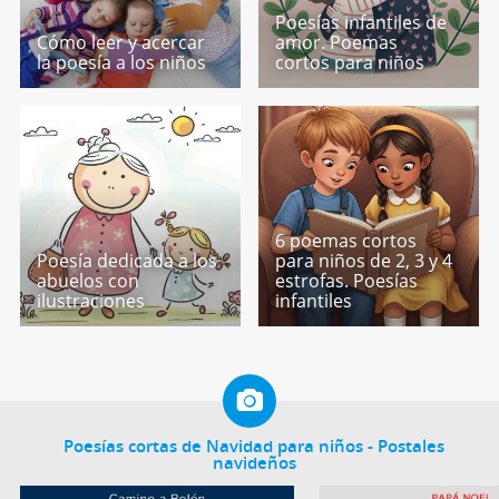
Poesías infantiles de
Cómo leer y acercar
amor. Poemas
la poesía a los niños
cortos para niños
6 poemas cortos
Poesía dedicada a los
para niños de 2, 3 y 4
abuelos con
estrofas. Poesías
ilustraciones
infantiles
Poesías cortas de Navidad para niños - Postales
navideños