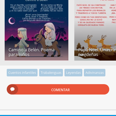
Camino a Belén. Poema
Papá Noel. Unas r
para niños
navideñas
Cuentos infantiles
Trabalenguas
Leyendas
Adivinanzas
COMENTAR