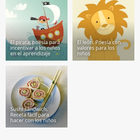
El pirata, poesía para
El león. Poesía con
incentivar a los niños
valores para los
en el aprendizaje
niños
Sushi sándwich.
Receta fácil para
hacer con los niños