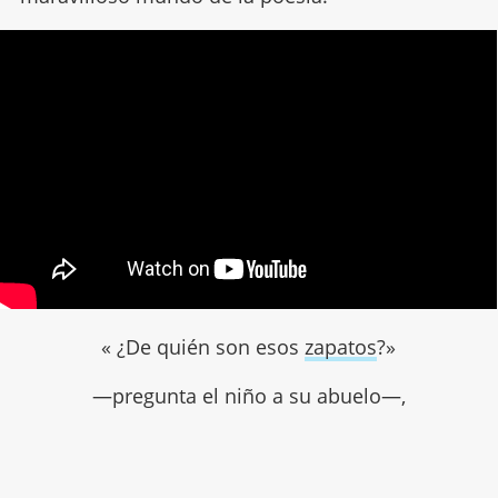
« ¿De quién son esos
zapatos
?»
—pregunta el niño a su abuelo—,