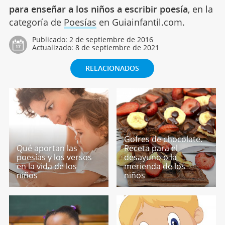
para enseñar a los niños a escribir poesía
, en la
categoría de
Poesías
en Guiainfantil.com.
Publicado:
2 de septiembre de 2016
Actualizado:
8 de septiembre de 2021
RELACIONADOS
Gofres de chocolate.
Qué aportan las
Receta para el
poesías y los versos
desayuno o la
en la vida de los
merienda de los
niños
niños