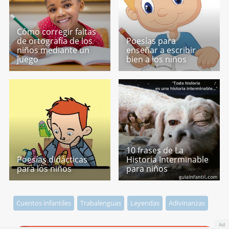
Cómo corregir faltas
de ortografía de los
Poesías para
niños mediante un
enseñar a escribir
juego
bien a los niños
10 frases de La
Poesías didácticas
Historia Interminable
para los niños
para niños
Cuentos infantiles
Trabalenguas
Leyendas
Adivinanzas
Ad