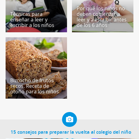
Por qué los niños no
Técnicas para
deben comenzar a
enseñar a leer y
leer y a escribir antes
escribir a los niños
de los 6 años
Bizcocho de frutos
secos. Receta de
otoño para los niños
15 consejos para preparar la vuelta al colegio del niño