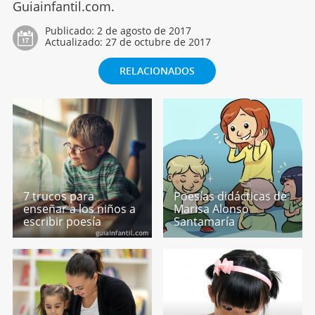
Guiainfantil.com.
Publicado:
2 de agosto de 2017
Actualizado:
27 de octubre de 2017
RELACIONADOS
7 trucos para
Poesías didácticas de
enseñar a los niños a
Marisa Alonso
escribir poesía
Santamaría