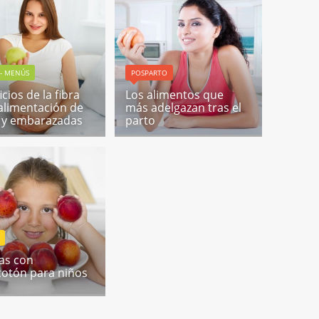
 - MENÚS
POSPARTO
cios de la fibra
Los alimentos que
 alimentación de
más adelgazan tras el
 y embarazadas
parto
as con
otón para niños