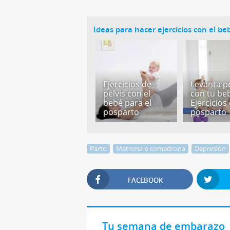
Ideas para hacer ejercicios con el be
Ejercicios de
Levanta p
pelvis con el
con tu be
bebé para el
Ejercicios
posparto
posparto
Parto
Matrona o comadrona
Depresión
FACEBOOK
Tu semana de embarazo