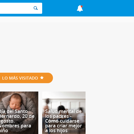
LO MÁS VISITADO
Día del Santo
Salud mental de
Bernardo, 20 de
los padres -
agosto.
Cómo cuidarse
Nombres para
para criar mejor
niño
a los hijos