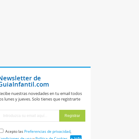
Newsletter de
GuiaInfantil.com
ecibe nuestras novedades en tu email todos
os lunes y jueves. Solo tienes que registrarte
Acepto las
Preferencias de privacidad
,
ondiciones de uso
y
Política de Cookies
+ Info