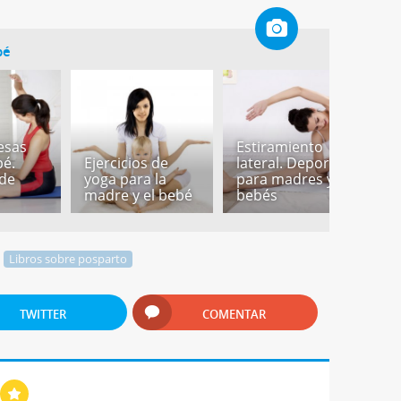
bé
esas
Estiramiento
E
bé.
Ejercicios de
lateral. Deporte
r
 de
yoga para la
para madres y
D
madre y el bebé
bebés
m
Libros sobre posparto
TWITTER
COMENTAR