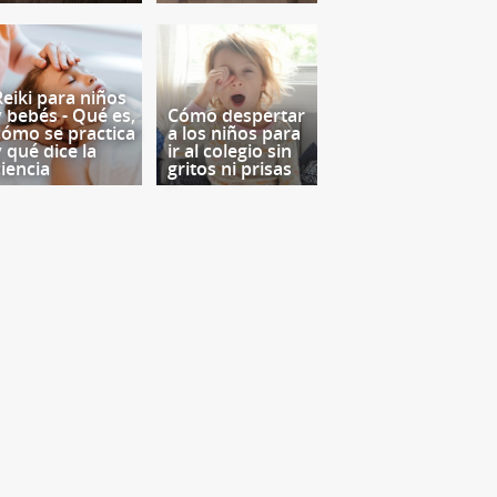
Reiki para niños
y bebés - Qué es,
Cómo despertar
cómo se practica
a los niños para
y qué dice la
ir al colegio sin
ciencia
gritos ni prisas