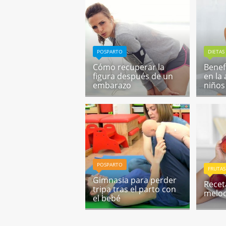
POSPARTO
DIETAS
Cómo recuperar la
Benefi
figura después de un
en la
embarazo
niños
POSPARTO
FRUTAS
Gimnasia para perder
Recet
tripa tras el parto con
meloc
el bebé