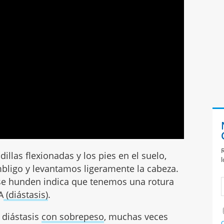
R
illas flexionadas y los pies en el suelo,
l
bligo y levantamos ligeramente la cabeza.
s se hunden indica que tenemos una rotura
A
(diástasis)
.
 diástasis
con sobrepeso
, muchas veces
C