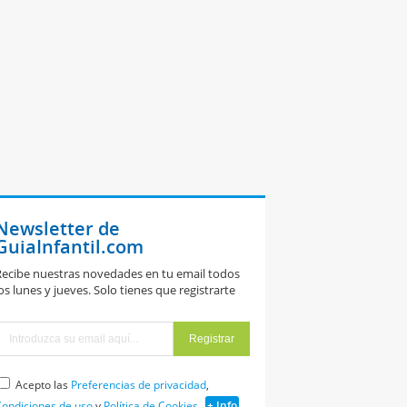
Newsletter de
GuiaInfantil.com
ecibe nuestras novedades en tu email todos
os lunes y jueves. Solo tienes que registrarte
Acepto las
Preferencias de privacidad
,
ondiciones de uso
y
Política de Cookies
+ Info