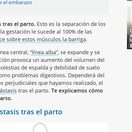
te el embarazo
tras el parto.
Esto es la separación de los
a gestación le sucede al 100% de las
rce sobre estos músculos la barriga
.
i
g
nea central,
“línea alba”
, se expande y se
ración provoca un aumento del volumen del
lestias de espalda y debilidad de suelo
como problemas digestivos. Dependerá del
os perjudiciales que hayamos realizado, el
ástasis
tras el parto.
Te explicamos cómo
parto.
tasis tras el parto