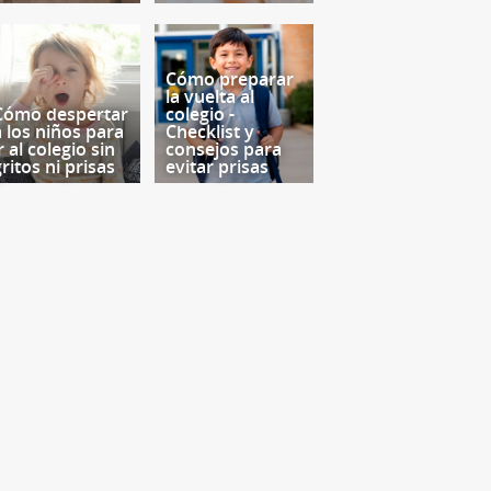
Cómo preparar
la vuelta al
Cómo despertar
colegio -
a los niños para
Checklist y
r al colegio sin
consejos para
ritos ni prisas
evitar prisas