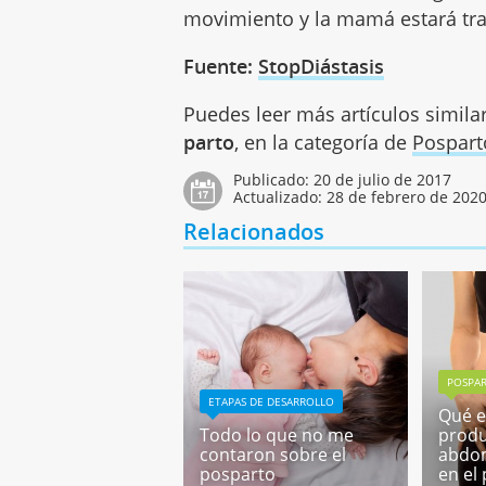
movimiento y la mamá estará tr
Fuente:
StopDiástasis
Puedes leer más artículos simila
parto
, en la categoría de
Pospart
Publicado:
20 de julio de 2017
Actualizado:
28 de febrero de 202
Relacionados
POSPA
ETAPAS DE DESARROLLO
Qué e
Todo lo que no me
produ
contaron sobre el
abdom
posparto
en el