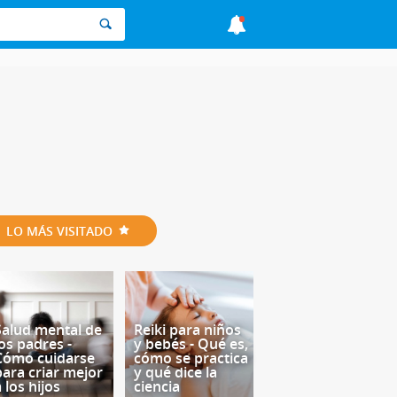
LO MÁS VISITADO
Salud mental de
Reiki para niños
los padres -
y bebés - Qué es,
Cómo cuidarse
cómo se practica
para criar mejor
y qué dice la
 los hijos
ciencia