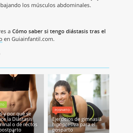
abajando los músculos abdominales.
res a
Cómo saber si tengo diástasis tras el
o
en Guiainfantil.com.
0
RTO
POSPARTO
s y por qué se
ce la Diástasis
Ejercicios de gimnasia
inal o de rectos
hipopresiva para el
 postparto
posparto