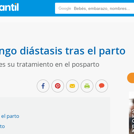
go diástasis tras el parto
es su tratamiento en el posparto
 el parto
rto
a