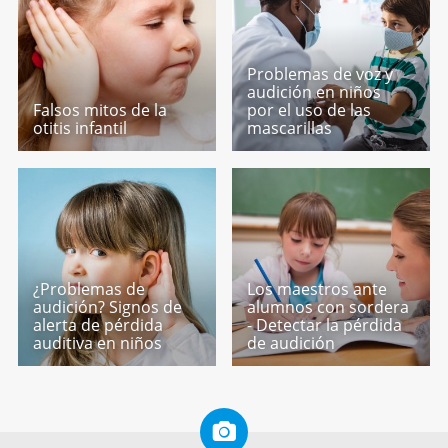
Problemas de voz y
audición en niños
Falsos mitos de la
por el uso de las
otitis infantil
mascarillas
¿Problemas de
Los maestros ante
audición? Signos de
alumnos con sordera
alerta de pérdida
- Detectar la pérdida
auditiva en niños
de audición