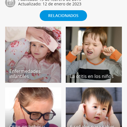
Actualizado:
12 de enero de 2023
RELACIONADOS
Enfermedades
infantiles
La otitis en los niños
Otitis en bebés y
6 señales para saber