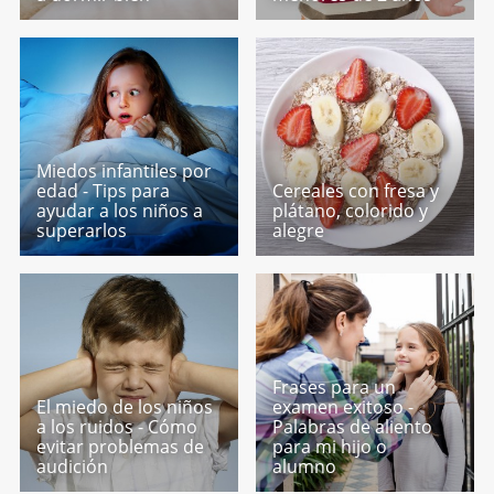
Miedos infantiles por
edad - Tips para
Cereales con fresa y
ayudar a los niños a
plátano, colorido y
superarlos
alegre
Frases para un
El miedo de los niños
examen exitoso -
a los ruidos - Cómo
Palabras de aliento
evitar problemas de
para mi hijo o
audición
alumno