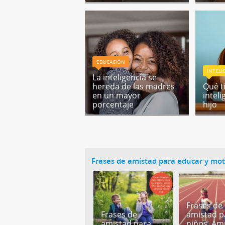
EDUCACIÓN
INTELI
La inteligencia se
hereda de las madres
Qué t
en un mayor
inteli
porcentaje
hijo
Frases de amistad para educar y moti
Frases de
Frases de
amistad p
amistad para
niños. Am