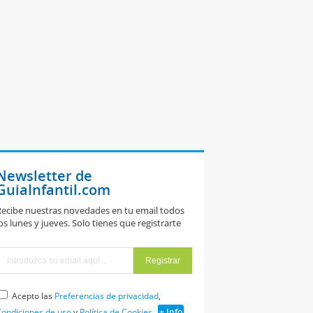
Newsletter de
GuiaInfantil.com
ecibe nuestras novedades en tu email todos
os lunes y jueves. Solo tienes que registrarte
Acepto las
Preferencias de privacidad
,
ondiciones de uso
y
Política de Cookies
+ Info