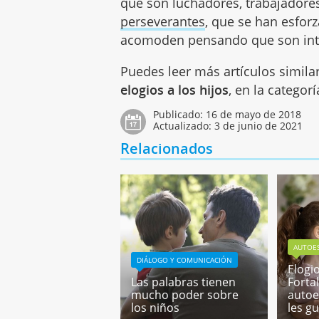
que son luchadores, trabajadore
perseverantes
, que se han esfor
acomoden pensando que son inte
Puedes leer más artículos simila
elogios a los hijos
, en la categor
Publicado:
16 de mayo de 2018
Actualizado:
3 de junio de 2021
Relacionados
AUTOE
DIÁLOGO Y COMUNICACIÓN
Elogi
Las palabras tienen
Forta
mucho poder sobre
autoe
los niños
les gu