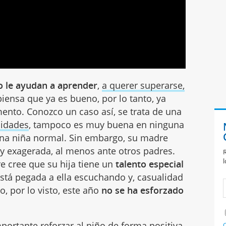
no le ayudan a aprender
,
a querer superarse,
iensa que ya es bueno, por lo tanto, ya
ento. Conozco un caso así, se trata de una
cidades
, tampoco es muy buena en ninguna
 una niña normal. Sin embargo, su madre
 y exagerada, al menos ante otros padres.
R
l
 cree que su hija tiene un
talento especial
stá pegada a ella escuchando y, casualidad
o, por lo visto, este año
no se ha esforzado
portante reforzar al niño de forma positiva
C