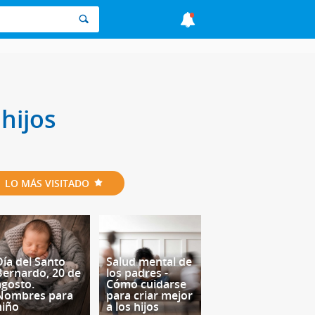
hijos
LO MÁS VISITADO
Día del Santo
Salud mental de
Bernardo, 20 de
los padres -
agosto.
Cómo cuidarse
Nombres para
para criar mejor
niño
a los hijos