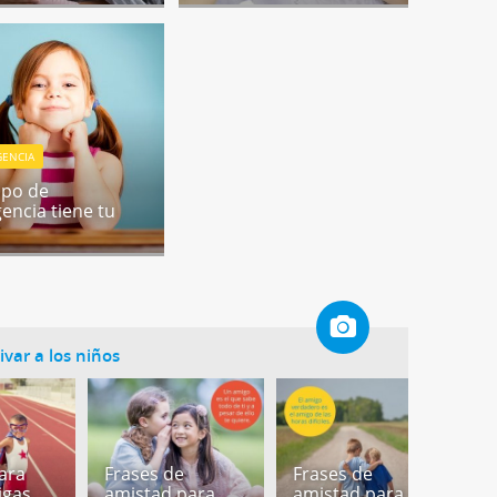
GENCIA
ipo de
gencia tiene tu
var a los niños
ara
Frases de
Frases de
F
igas
amistad para
amistad para
a