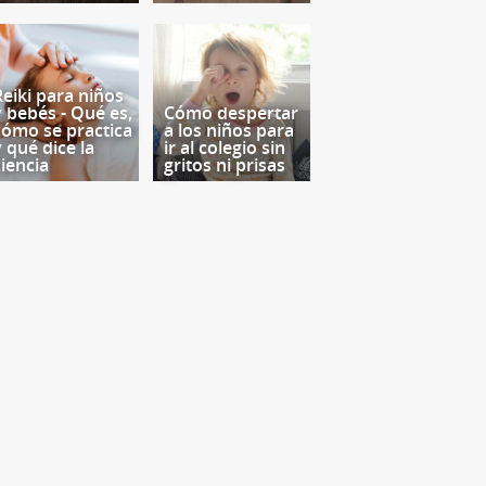
Reiki para niños
y bebés - Qué es,
Cómo despertar
cómo se practica
a los niños para
y qué dice la
ir al colegio sin
ciencia
gritos ni prisas