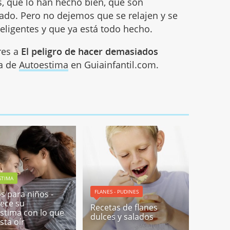
s, que lo han hecho bien, que son
zado. Pero no dejemos que se relajen y se
ligentes y que ya está todo hecho.
res a
El peligro de hacer demasiados
ía de
Autoestima
en Guiainfantil.com.
STIMA
FLANES - PUDINES
os para niños -
lece su
Recetas de flanes
stima con lo que
dulces y salados
sta oír