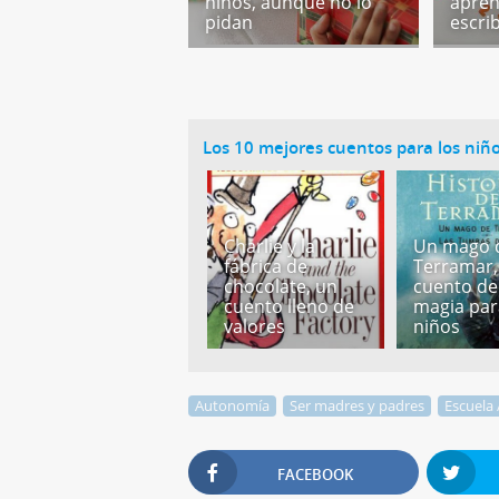
niños, aunque no lo
apren
pidan
escrib
Los 10 mejores cuentos para los niñ
Charlie y la
Un mago 
fábrica de
Terramar,
chocolate, un
cuento de
cuento lleno de
magia par
valores
niños
Autonomía
Ser madres y padres
Escuela 
FACEBOOK