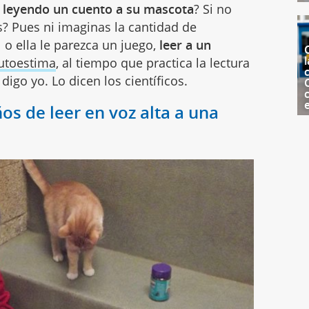
o
leyendo un cuento a su mascota
? Si no
? Pues ni imaginas la cantidad de
 o ella le parezca un juego,
leer a un
l
utoestima
, al tiempo que practica la lectura
c
digo yo. Lo dicen los científicos.
ños de leer en voz alta a una