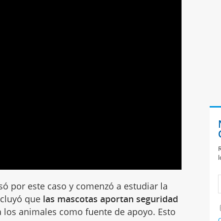
R
l
esó por este caso y comenzó a estudiar la
oncluyó que
las mascotas aportan seguridad
a los animales como fuente de apoyo. Esto
C