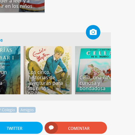
der a leer y a
ir en los niños
os
de
 un
Los cinco,
W
historias de
Celia, una niña
P
a
aventuras para
curiosa y
f
los niños
bondadosa
n
/ Colegio
Amigos
TWITTER
COMENTAR