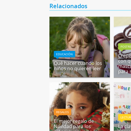
Relacionados
POSTRE
EDUCACIÓN
Crepe
con 
Qué hacer cuando los
masca
niños no quieren leer
para 
REGALOS
LECTU
El mejor regalo de
Navidad para los
La cl