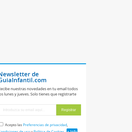
Newsletter de
GuiaInfantil.com
ecibe nuestras novedades en tu email todos
os lunes y jueves. Solo tienes que registrarte
Acepto las
Preferencias de privacidad
,
ondiciones de uso
y
Política de Cookies
+ Info