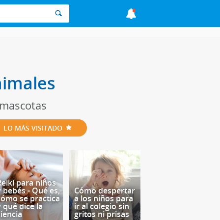
nimales
s mascotas
LO MÁS VISITADO
Reiki para niños
y bebés - Qué es,
Cómo despertar
cómo se practica
a los niños para
y qué dice la
ir al colegio sin
ciencia
gritos ni prisas