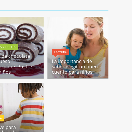
S Y DULCES
LECTURA
 de chocolate
queso
La importancia de
rpone. Postre
saber elegir un buen
niños
cuento para niños
RA
ave para