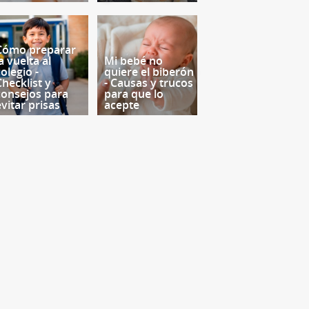
Cómo preparar
a vuelta al
Mi bebé no
olegio -
quiere el biberón
Checklist y
- Causas y trucos
consejos para
para que lo
evitar prisas
acepte