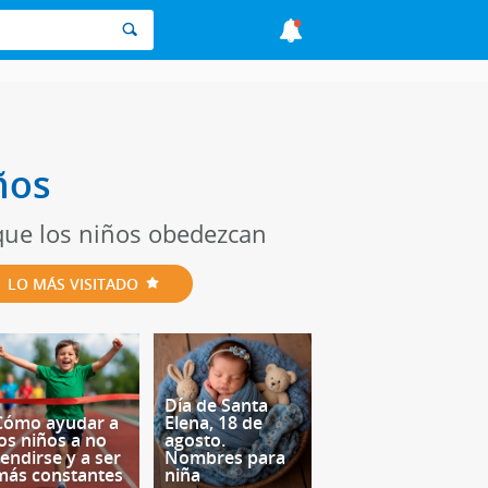
ños
a que los niños obedezcan
LO MÁS VISITADO
Día de Santa
Cómo ayudar a
Elena, 18 de
los niños a no
agosto.
rendirse y a ser
Nombres para
más constantes
niña