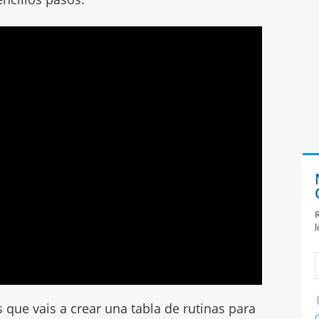
R
l
es que vais a crear una tabla de rutinas para
C