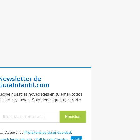
Newsletter de
GuiaInfantil.com
ecibe nuestras novedades en tu email todos
os lunes y jueves. Solo tienes que registrarte
Acepto las
Preferencias de privacidad
,
ondiciones de uso
y
Política de Cookies
+ Info