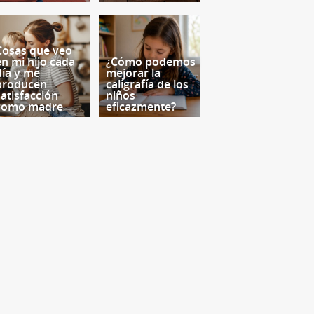
Cosas que veo
en mi hijo cada
¿Cómo podemos
día y me
mejorar la
producen
caligrafía de los
satisfacción
niños
como madre
eficazmente?