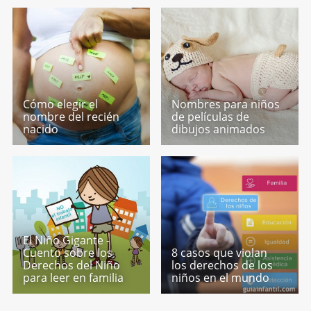
Cómo elegir el
Nombres para niños
nombre del recién
de películas de
nacido
dibujos animados
El Niño Gigante -
Cuento sobre los
8 casos que violan
Derechos del Niño
los derechos de los
para leer en familia
niños en el mundo