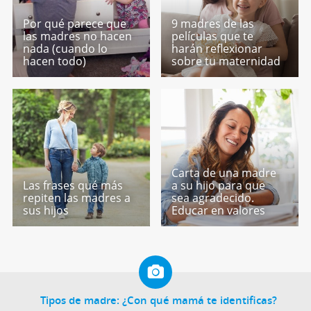
Por qué parece que
9 madres de las
las madres no hacen
películas que te
nada (cuando lo
harán reflexionar
hacen todo)
sobre tu maternidad
Carta de una madre
Las frases qué más
a su hijo para que
repiten las madres a
sea agradecido.
sus hijos
Educar en valores
Tipos de madre: ¿Con qué mamá te identificas?