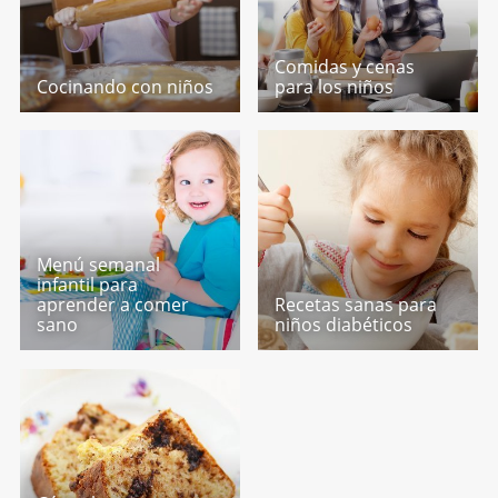
Comidas y cenas
Cocinando con niños
para los niños
Menú semanal
infantil para
aprender a comer
Recetas sanas para
sano
niños diabéticos