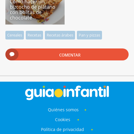
Cómo hacer un
bizcocho de plátano
con bolitas de
chocolate
Cereales
Recetas
Recetas árabes
Pan y pizzas
COMENTAR
Quiénes somos
Cookies
Política de privacidad