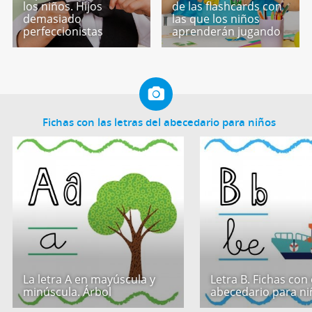
los niños. Hijos
de las flashcards con
demasiado
las que los niños
perfeccionistas
aprenderán jugando
Fichas con las letras del abecedario para niños
La letra A en mayúscula y
Letra B. Fichas con 
minúscula. Árbol
abecedario para ni