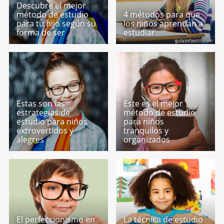
Descubre el mejor
método de estudio
4 métodos para que
para tu hijo según su
los niños aprendan a
forma de ser
estudiar
Estas son las
Este es el mejor
estrategias de
método de estudio
estudio para niños
para niños
extrovertidos y
tranquilos y
alegres
organizados
El perfeccionismo en
La técnica de estudio