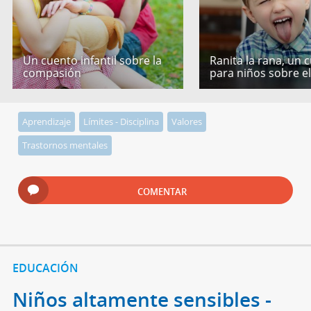
Un cuento infantil sobre la
Ranita la rana, un 
compasión
para niños sobre e
Aprendizaje
Límites - Disciplina
Valores
Trastornos mentales
COMENTAR
EDUCACIÓN
Niños altamente sensibles -