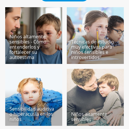
Niños altamente
sensibles - Cómo
Técnicas de estudio
entenderlos y
muy efectivas para
fortalecer su
niños sensibles e
autoestima
introvertidos
Sensibilidad auditiva
o hiperacusia en los
Niños altamente
niños
sensibles