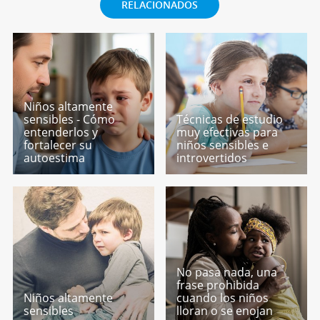
RELACIONADOS
Niños altamente
sensibles - Cómo
Técnicas de estudio
entenderlos y
muy efectivas para
fortalecer su
niños sensibles e
autoestima
introvertidos
No pasa nada, una
frase prohibida
Niños altamente
cuando los niños
sensibles
lloran o se enojan