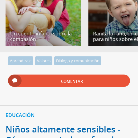
Un cuento infantil sobre la
Ranita la rana, un 
compasión
para niños sobre e
Aprendizaje
Valores
Diálogo y comunicación
COMENTAR
EDUCACIÓN
Niños altamente sensibles -