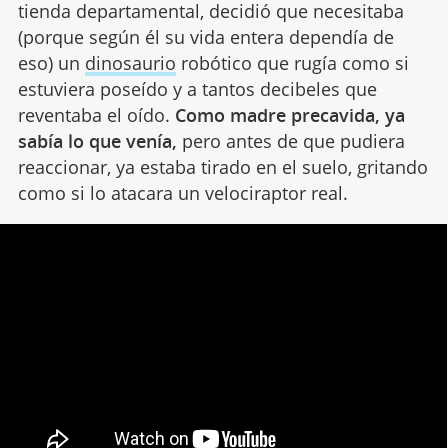
tienda departamental, decidió que necesitaba
(porque según él su vida entera dependía de
eso) un
dinosaurio
robótico que rugía como si
estuviera poseído y a tantos decibeles que
reventaba el oído.
Como madre precavida, ya
sabía lo que venía,
pero antes de que pudiera
reaccionar, ya estaba tirado en el suelo, gritando
como si lo atacara un velociraptor real.