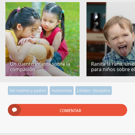
Un cuento infantil sobre la
Ranita la rana, un 
compasión
para niños sobre e
Ser madres y padres
Autonomía
Límites - Disciplina
COMENTAR