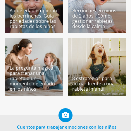
A qué edad empiezan
Berrinches en niños
los berrinches. Guía
de 2 años - Cómo
por edades sobre las
gestionar rabietas
rabietas de los niños
desde la calma
La pregunta mágica
para frenar una
rabieta o un
8 estrategias para
momento de enfado
actuar frente a una
en los niños
rabieta infantil
Cuentos para trabajar emociones con los niños