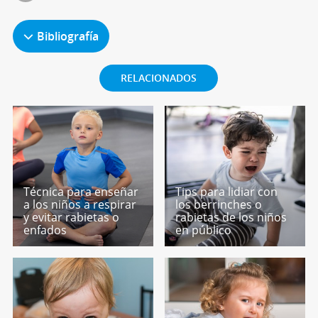
Bibliografía
RELACIONADOS
Técnica para enseñar
Tips para lidiar con
a los niños a respirar
los berrinches o
y evitar rabietas o
rabietas de los niños
enfados
en público