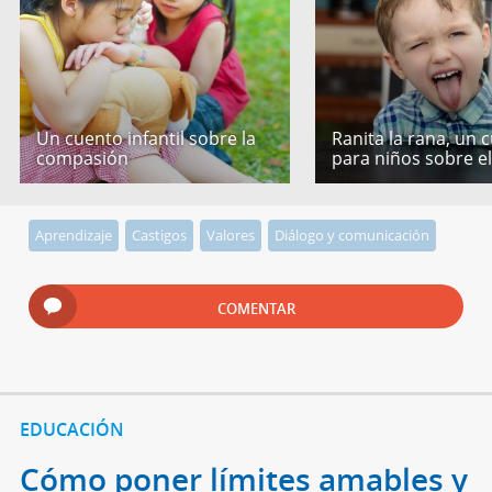
Un cuento infantil sobre la
Ranita la rana, un 
compasión
para niños sobre e
Aprendizaje
Castigos
Valores
Diálogo y comunicación
COMENTAR
EDUCACIÓN
Cómo poner límites amables y