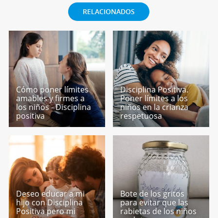
RELACIONADOS
Cómo poner límites
Disciplina Positiva.
amables y firmes a
Poner límites a los
los niños - Disciplina
niños en la crianza
positiva
respetuosa
Deseo educar a mi
Bote de los gritos
hijo con Disciplina
para evitar que las
Positiva pero mi
rabietas de los niños