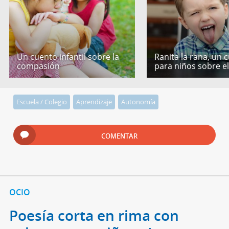
Un cuento infantil sobre la
Ranita la rana, un 
compasión
para niños sobre e
Escuela / Colegio
Aprendizaje
Autonomía
COMENTAR
OCIO
Poesía corta en rima con