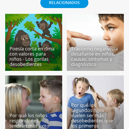
RELACIONADOS
Poesía corta en rima
Trastorno negativista
con valores para
desafiante en niños,
niños - Los gorilas
causas, síntomas y
desobedientes
diagnóstico
Por qué los
segundos hijos
Por qué los niños
suelen ser más
respondones
desobedientes que
tendrán más éxito
los primeros