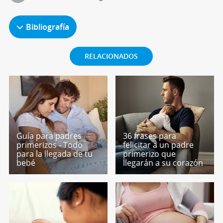
Bibliografía
RELACIONADOS
Guía para padres
36 frases para
primerizos - Todo
felicitar a un padre
para la llegada de tu
primerizo que
bebé
llegarán a su corazón