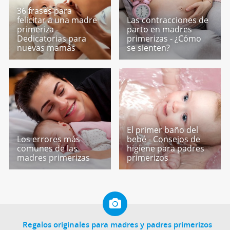
36 frases para
felicitar a una madre
Las contracciones de
primeriza -
parto en madres
Dedicatorias para
primerizas - ¿Cómo
nuevas mamás
se sienten?
El primer baño del
Los errores más
bebé - Consejos de
comunes de las
higiene para padres
madres primerizas
primerizos
Regalos originales para madres y padres primerizos