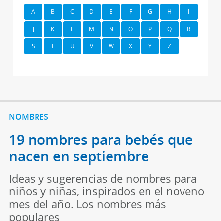
A
B
C
D
E
F
G
H
I
J
K
L
M
N
O
P
Q
R
S
T
U
V
W
X
Y
Z
NOMBRES
19 nombres para bebés que
nacen en septiembre
Ideas y sugerencias de nombres para
niños y niñas, inspirados en el noveno
mes del año. Los nombres más
populares