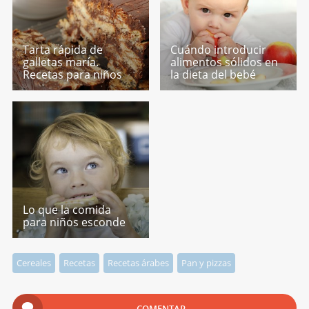
Tarta rápida de
Cuándo introducir
galletas maría.
alimentos sólidos en
Recetas para niños
la dieta del bebé
Lo que la comida
para niños esconde
Cereales
Recetas
Recetas árabes
Pan y pizzas
COMENTAR