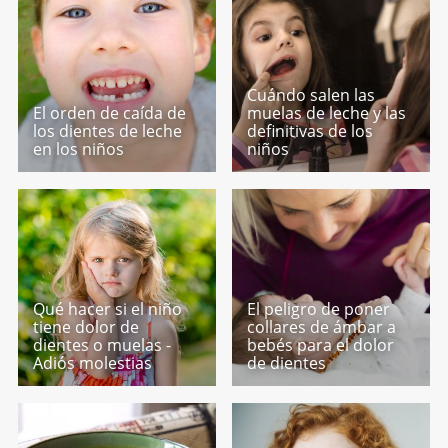
Cuándo salen las
El orden de caída de
muelas de leche y las
los dientes de leche
definitivas de los
en los niños
niños
Qué hacer si el niño
El peligro de poner
tiene dolor de
collares de ámbar a
dientes o muelas -
bebés para el dolor
Adiós molestias
de dientes