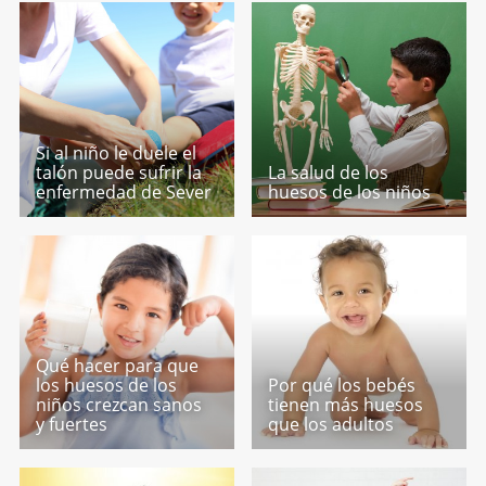
Si al niño le duele el
talón puede sufrir la
La salud de los
enfermedad de Sever
huesos de los niños
Qué hacer para que
los huesos de los
Por qué los bebés
niños crezcan sanos
tienen más huesos
y fuertes
que los adultos