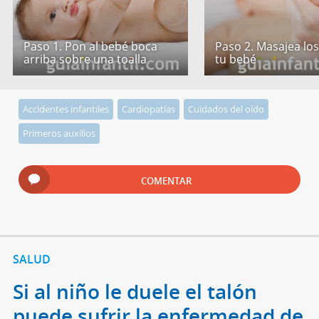
Paso 1. Pon al bebé boca
Paso 2. Masajea los
arriba sobre una toalla
tu bebé
Accidentes infantiles
Cardiopatías
Cuidados del oído
Primeros auxilios
COMENTAR
SALUD
Si al niño le duele el talón
puede sufrir la enfermedad de