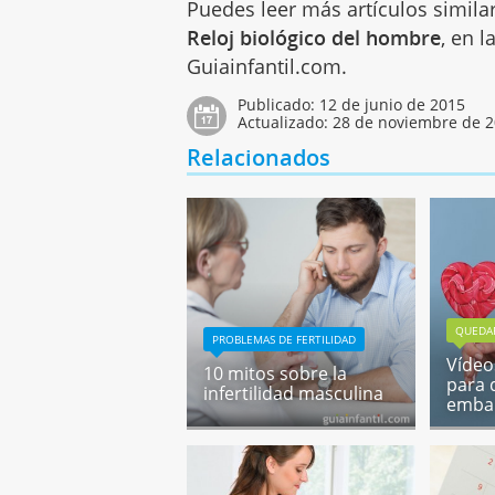
Puedes leer más artículos simila
Reloj biológico del hombre
, en 
Guiainfantil.com.
Publicado:
12 de junio de 2015
Actualizado:
28 de noviembre de 
Relacionados
QUEDA
PROBLEMAS DE FERTILIDAD
Vídeo
10 mitos sobre la
para 
infertilidad masculina
emba