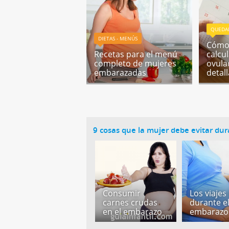
QUEDA
DIETAS - MENÚS
Cómo 
Recetas para el menú
calcu
completo de mujeres
ovula
embarazadas
detal
9 cosas que la mujer debe evitar du
Consumir
Los viajes
carnes crudas
durante e
en el embarazo
embarazo