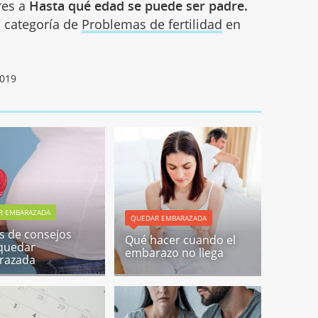
res a
Hasta qué edad se puede ser padre.
la categoría de
Problemas de fertilidad
en
2019
R EMBARAZADA
QUEDAR EMBARAZADA
s de consejos
Qué hacer cuando el
quedar
embarazo no llega
razada