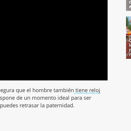
egura que el hombre también
tiene reloj
ispone de un momento ideal para ser
puedes retrasar la paternidad.