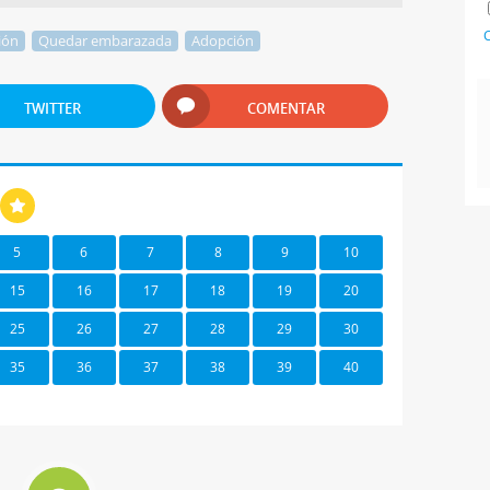
C
ión
Quedar embarazada
Adopción
TWITTER
COMENTAR
5
6
7
8
9
10
15
16
17
18
19
20
25
26
27
28
29
30
35
36
37
38
39
40