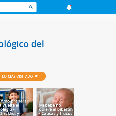
ológico del
LO MÁS VISITADO
Cómo preparar
a vuelta al
Mi bebé no
olegio -
quiere el biberón
Checklist y
- Causas y trucos