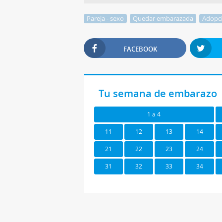
Pareja - sexo
Quedar embarazada
Adopc
FACEBOOK
Tu semana de embarazo
1 a 4
11
12
13
14
21
22
23
24
31
32
33
34