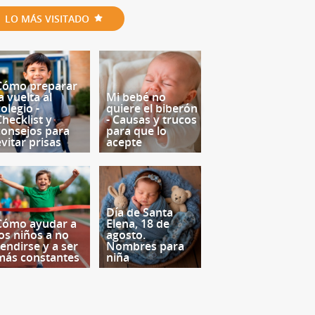
LO MÁS VISITADO
Cómo preparar
a vuelta al
Mi bebé no
olegio -
quiere el biberón
Checklist y
- Causas y trucos
consejos para
para que lo
evitar prisas
acepte
Día de Santa
Cómo ayudar a
Elena, 18 de
los niños a no
agosto.
rendirse y a ser
Nombres para
más constantes
niña