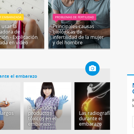
R EMBARAZADA
PROBLEMAS DE FERTILIDAD
usar la
Principales causas
ladora de
biológicas de
ción - Explicación
infertilidad de la mujer
lada en vídeo
y del hombre
rante el embarazo
R
l
Exposición a
 largos
productos
Las radiografías
A
l
tóxicos en el
durante el
d
embarazo
embarazo
e