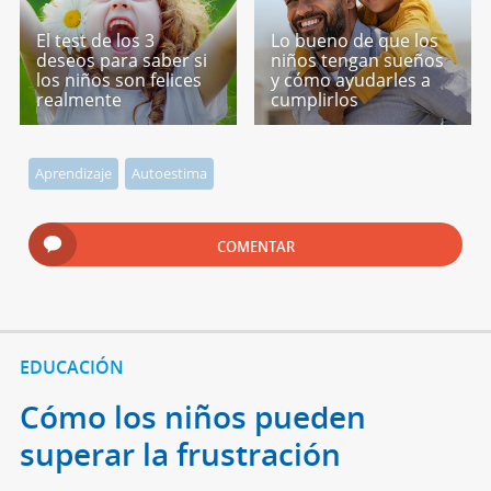
El test de los 3
Lo bueno de que los
deseos para saber si
niños tengan sueños
los niños son felices
y cómo ayudarles a
realmente
cumplirlos
Aprendizaje
Autoestima
COMENTAR
EDUCACIÓN
Cómo los niños pueden
superar la frustración