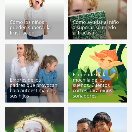
Cómo los niños
Cómo ayudar al niño
pueden superar la
a superar su miedo
frustración
al fracaso
El duende de la
Errores de los
mochila de los
padres que provocan
sueños. Cuentos
baja autoestima en
cortos para niños
sus hijos
soñadores