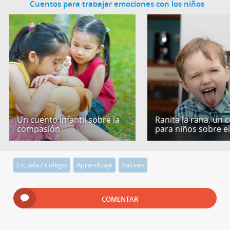
Cuentos para trabajar emociones con los niños
Un cuento infantil sobre la
Ranita la rana, un 
compasión
para niños sobre e
Escuela / Colegio
Aprendizaje
Valores
COMENTAR