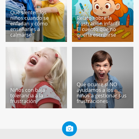
Qué sienten los
niños cuando se
Relato sobre la
enfadan y cómo
frustración infantil -
enseñarles a
El cuento que no
calmarse
quería escribirse
Qué ocurre si NO
Niños con baja
ayudamos a los
tolerancia a la
niños a gestionar sus
frustración
frustraciones