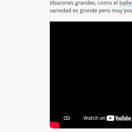
tiburones grandes, como el
ball
variedad es grande pero muy poc