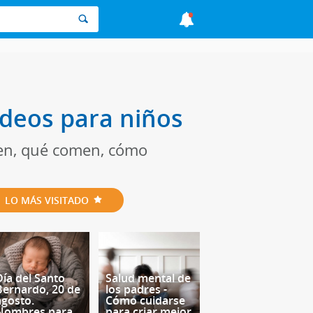
ídeos para niños
nen, qué comen, cómo
LO MÁS VISITADO
Día del Santo
Salud mental de
Bernardo, 20 de
los padres -
agosto.
Cómo cuidarse
Nombres para
para criar mejor