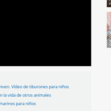
ven. Vídeo de tiburones para niños
n la vida de otros animales
marinos para niños