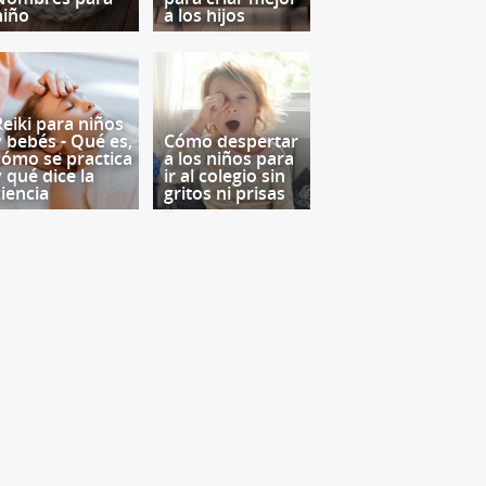
niño
a los hijos
Reiki para niños
y bebés - Qué es,
Cómo despertar
cómo se practica
a los niños para
y qué dice la
ir al colegio sin
ciencia
gritos ni prisas