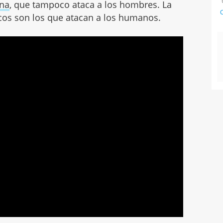
ena
, que tampoco ataca a los hombres. La
C
os son los que atacan a los humanos.