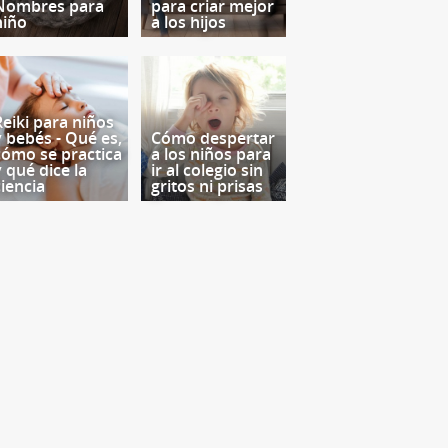
Nombres para
para criar mejor
niño
a los hijos
Reiki para niños
y bebés - Qué es,
Cómo despertar
cómo se practica
a los niños para
y qué dice la
ir al colegio sin
ciencia
gritos ni prisas