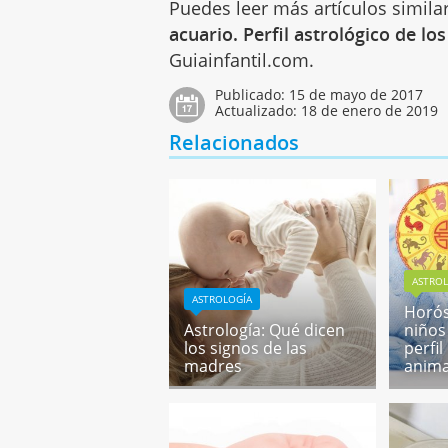
Puedes leer más artículos simila
acuario. Perfil astrológico de lo
Guiainfantil.com.
Publicado:
15 de mayo de 2017
Actualizado:
18 de enero de 2019
Relacionados
ASTRO
ASTROLOGÍA
Horós
Astrología: Qué dicen
niños 
los signos de las
perfi
madres
anima