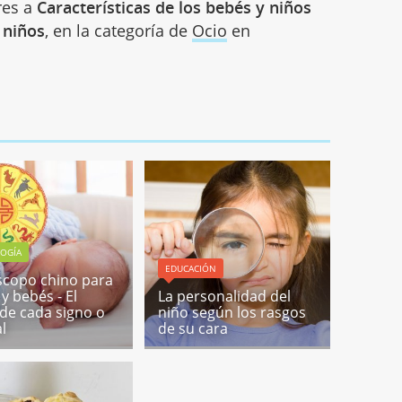
res a
Características de los bebés y niños
s niños
, en la categoría de
Ocio
en
LOGÍA
EDUCACIÓN
copo chino para
y bebés - El
La personalidad del
l de cada signo o
niño según los rasgos
l
de su cara