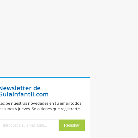
Newsletter de
GuiaInfantil.com
ecibe nuestras novedades en tu email todos
os lunes y jueves. Solo tienes que registrarte
adres
amosas del
igno zodiacal
e Escorpio