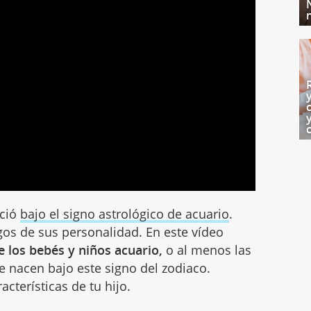
ació
bajo el signo astrológico de acuario
.
gos de sus personalidad. En este vídeo
e los bebés y niños acuario,
o al menos las
 nacen bajo este signo del zodiaco.
cterísticas de tu hijo.