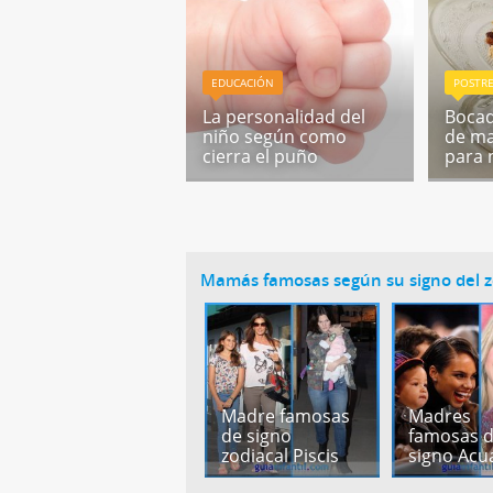
EDUCACIÓN
POSTRE
La personalidad del
Bocad
niño según como
de ma
cierra el puño
para 
Mamás famosas según su signo del z
Madre famosas
Madres
de signo
famosas 
zodiacal Piscis
signo Acu