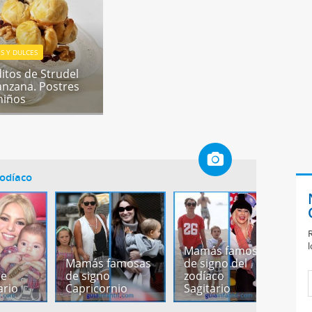
S Y DULCES
itos de Strudel
nzana. Postres
niños
odíaco
R
l
Mamás famosas
M
Mamás famosas
de signo del
f
de
de signo
zodíaco
s
ario
Capricornio
Sagitario
d