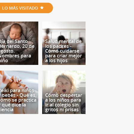
LO MÁS VISITADO
Día del Santo
Salud mental de
Bernardo, 20 de
los padres -
agosto.
Cómo cuidarse
Nombres para
para criar mejor
niño
a los hijos
Reiki para niños
y bebés - Qué es,
Cómo despertar
cómo se practica
a los niños para
y qué dice la
ir al colegio sin
ciencia
gritos ni prisas