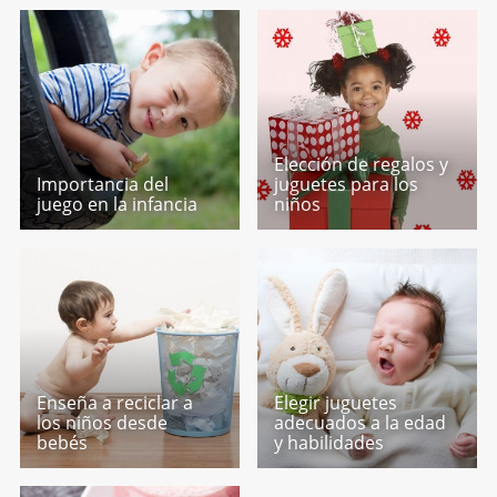
Elección de regalos y
Importancia del
juguetes para los
juego en la infancia
niños
Enseña a reciclar a
Elegir juguetes
los niños desde
adecuados a la edad
bebés
y habilidades