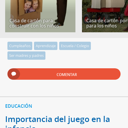
Casa de cartón para
Casa de cartón port
construir con los niños
para los niños
Cumpleaños
Aprendizaje
Escuela / Colegio
Ser madres y padres
COMENTAR
EDUCACIÓN
Importancia del juego en la