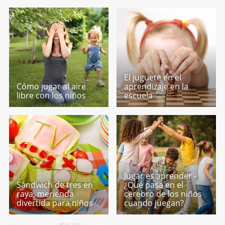
El juguete en el
Cómo jugar al aire
aprendizaje en la
libre con los niños
escuela
Jugar es aprender -
Sándwich de tres en
¿Qué pasa en el
raya, merienda
cerebro de los niños
divertida para niños
cuando juegan?