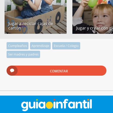
Jugar a reciclar cajas de
cartón
Jugar y crear con g
Cumpleaños
Aprendizaje
Escuela / Colegio
Ser madres y padres
COMENTAR