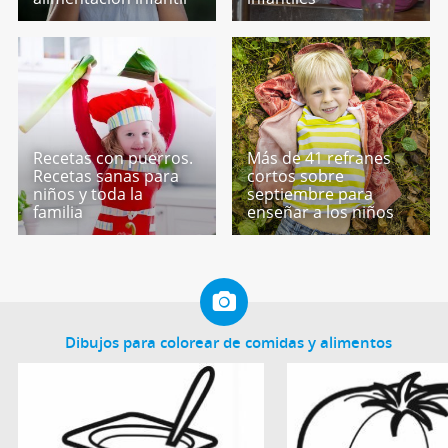
Recetas con puerros.
Más de 41 refranes
Recetas sanas para
cortos sobre
niños y toda la
septiembre para
familia
enseñar a los niños
Dibujos para colorear de comidas y alimentos