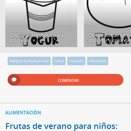
Dibujo de un yogur para
Dibujo con un tom
colorear
imprimir y colorea
Alergias e intolerancias
Salud
Pescado
Alimentos
COMENTAR
ALIMENTACIÓN
Frutas de verano para niños: