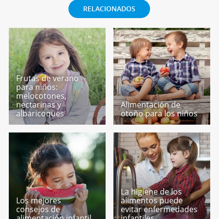
RELACIONADOS
Frutas de verano
para niños:
melocotones,
nectarinas y
Alimentación de
albaricoques
otoño para los niños
La higiene de los
Los mejores
alimentos puede
consejos de
evitar enfermedades
alimentación infantil
infantiles