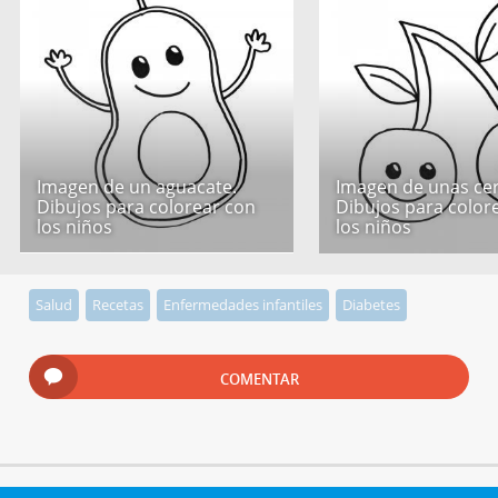
Imagen de un aguacate.
Imagen de unas cer
Dibujos para colorear con
Dibujos para color
los niños
los niños
Salud
Recetas
Enfermedades infantiles
Diabetes
COMENTAR