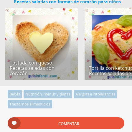
Recetas saladas con formas de corazón para niños
Tostada con queso.
Recetas saladas con
Tortilla con ketchu
corazón
Recetas saladas de
Bebés
Nutrición, menús y dietas
Alergias e intolerancias
Trastornos alimenticios
COMENTAR