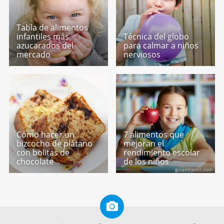
Tabla de alimentos
infantiles más
Técnica del globo
azucarados del
para calmar a niños
mercado
nerviosos
Cómo hacer un
7 alimentos que
bizcocho de plátano
mejoran el
con bolitas de
rendimiento escolar
chocolate
de los niños