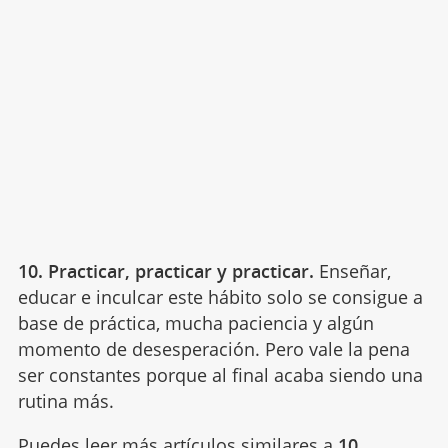
10.
Practicar, practicar y practicar
.
Enseñ
ar,
educar e inculcar este
h
á
bito solo se consigue a
base de pr
á
ctica, mucha paciencia y alg
ú
n
momento de desesperaci
ó
n.
Pero vale la pena
ser constantes porque al final acaba siendo una
rutina más.
Puedes leer más artículos similares a
10