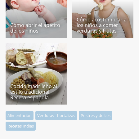
Cómo acostumbrar a
Cómo abrir el apetito
los niños a comer
de los niños
verduras y frutas
Cocido madrileño al
estilo tradicional.
Receta española
Alimentación
Verduras - hortalizas
Postres y dulces
Recetas Indias