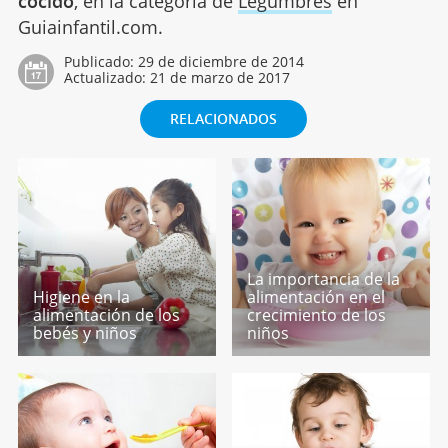
cocido
, en la categoría de
Legumbres
en
Guiainfantil.com.
Publicado:
29 de diciembre de 2014
Actualizado:
21 de marzo de 2017
RELACIONADOS
La importancia de la
Higiene en la
alimentación en el
alimentación de los
crecimiento de los
bebés y niños
niños