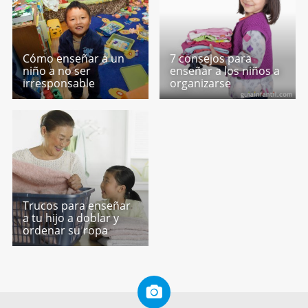
Cómo enseñar a un
7 consejos para
niño a no ser
enseñar a los niños a
irresponsable
organizarse
Trucos para enseñar
a tu hijo a doblar y
ordenar su ropa