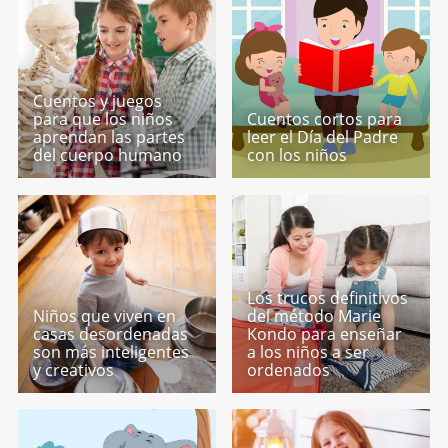
Cuentos y juegos
para que los niños
Cuentos cortos para
aprendan las partes
leer el Día del Padre
del cuerpo humano
con los niños
Los trucos definitivos
Niños que viven en
del método Marie
casas desordenadas
Kondo para enseñar
son más inteligentes
a los niños a ser
y creativos
ordenados