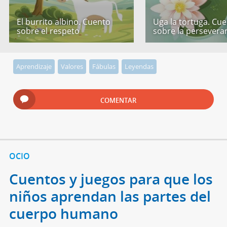
El burrito albino. Cuento
Uga la tortuga. Cu
sobre el respeto
sobre la persevera
Aprendizaje
Valores
Fábulas
Leyendas
COMENTAR
OCIO
Cuentos y juegos para que los
niños aprendan las partes del
cuerpo humano