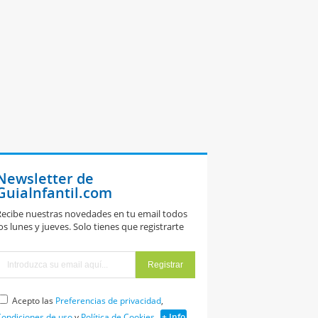
Newsletter de
GuiaInfantil.com
ecibe nuestras novedades en tu email todos
os lunes y jueves. Solo tienes que registrarte
Acepto las
Preferencias de privacidad
,
ondiciones de uso
y
Política de Cookies
+ Info