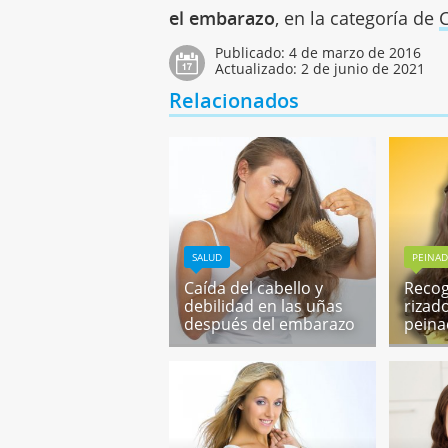
el embarazo
, en la categoría de
C
Publicado:
4 de marzo de 2016
Actualizado:
2 de junio de 2021
Relacionados
SALUD
PEINAD
Caída del cabello y
Recog
debilidad en las uñas
rizad
después del embarazo
pein