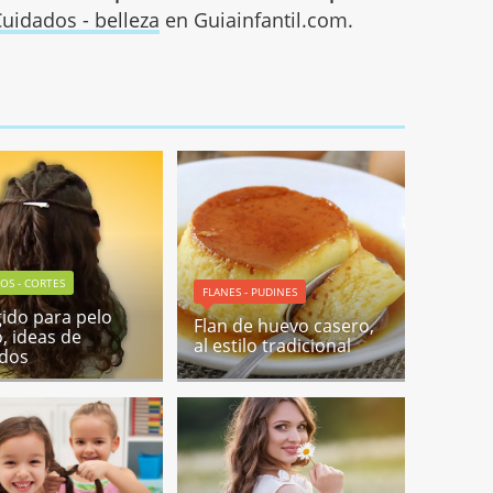
uidados - belleza
en Guiainfantil.com.
OS - CORTES
FLANES - PUDINES
ido para pelo
Flan de huevo casero,
o, ideas de
al estilo tradicional
ados