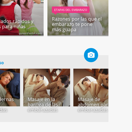
ETAPAS DEL EMBARAZO
Razones por las que el
nados rápidos y
embarazo te pone
s para niñas
más guapa
so
piernas
Masaje en la
Masaje de
M
barriga de las
abdomen para
z
das
embarazadas
embarazadas
e