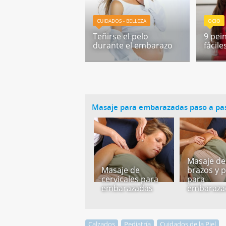
CUIDADOS - BELLEZA
OCIO
Teñirse el pelo
9 pei
durante el embarazo
fácile
Masaje para embarazadas paso a pa
Masaje de
Masaje de
brazos y 
cervicales para
para
embarazadas
embaraza
Calzados
Pediatría
Cuidados de la Piel