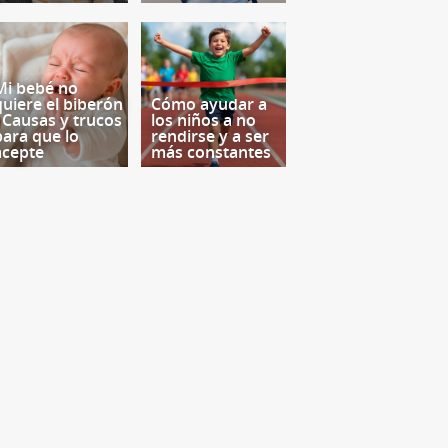
Mi bebé no
quiere el biberón
Cómo ayudar a
- Causas y trucos
los niños a no
para que lo
rendirse y a ser
acepte
más constantes