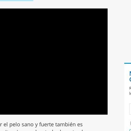
R
l
er el pelo sano y fuerte también es
C