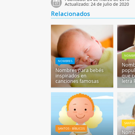
Actualizado:
24 de julio de 2020
Relacionados
NOMBR
NOMBRES
Nomb
Nombres para bebés
popul
inspirados en
que c
canciones famosas
letra 
SANTOS
SANTOS - BÍBLICOS
Nombr