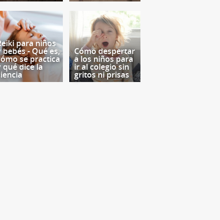
Reiki para niños
y bebés - Qué es,
Cómo despertar
cómo se practica
a los niños para
y qué dice la
ir al colegio sin
ciencia
gritos ni prisas