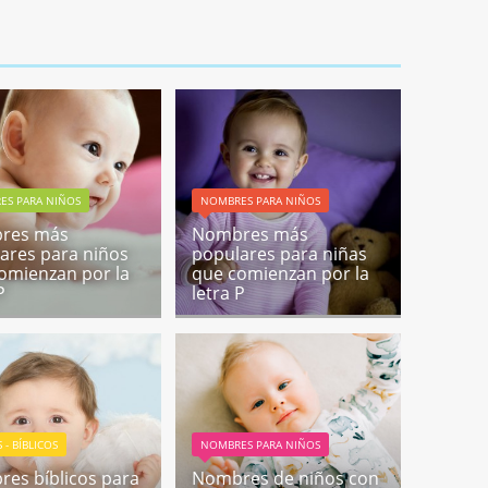
ES PARA NIÑOS
NOMBRES PARA NIÑOS
res más
Nombres más
ares para niños
populares para niñas
omienzan por la
que comienzan por la
P
letra P
 - BÍBLICOS
NOMBRES PARA NIÑOS
es bíblicos para
Nombres de niños con