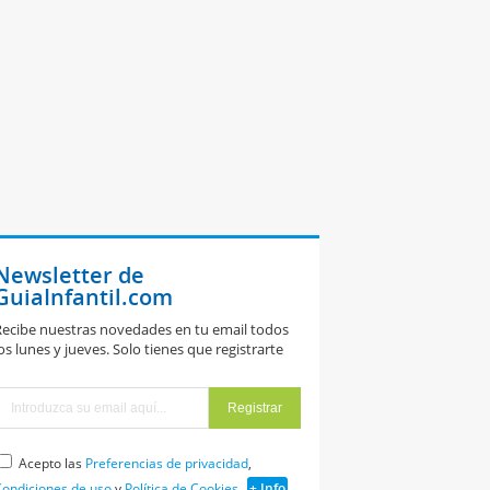
Newsletter de
GuiaInfantil.com
ecibe nuestras novedades en tu email todos
os lunes y jueves. Solo tienes que registrarte
Acepto las
Preferencias de privacidad
,
ondiciones de uso
y
Política de Cookies
+ Info