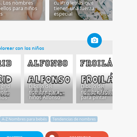
. Los nombres
cuatro letras que
ellos para niños
tienen una fuerza
as
especial
lorear con los niños
l
D
grid
Dibujo del
Dibujo del
n
rear
nombre para
nombre Froilán
p
iños
niños Alfonso
para pintar
c
A-Z Nombres para bebés
Tendencias de nombres