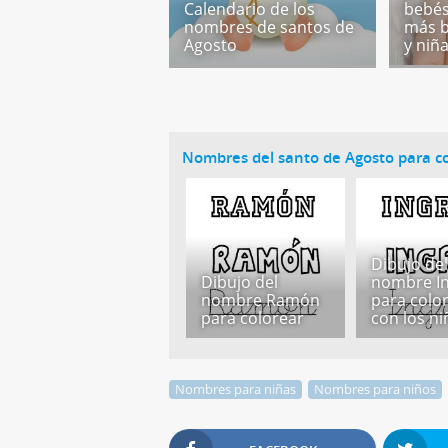
Calendario de los
bebés
nombres de santos de
más b
Agosto
y niñ
Nombres del santo de Agosto para co
Dibujo de
Dibujo del
nombre In
nombre Ramón
para colo
para colorear
con los n
Nombres para niñas
Nombres para niños