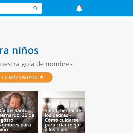
ra niños
 nuestra guía de nombres
LO MÁS VISITADO
Día del Santo
Salud mental de
Bernardo, 20 de
los padres -
agosto.
Cómo cuidarse
Nombres para
para criar mejor
niño
a los hijos