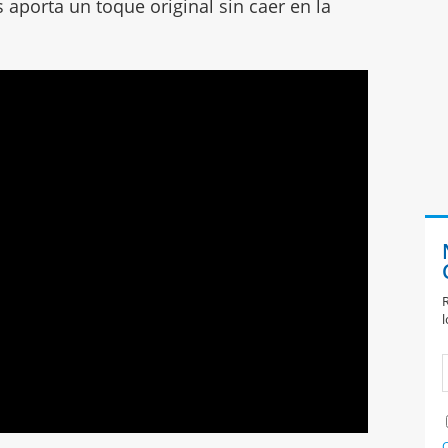
s aporta un toque original sin caer en la
R
l
C