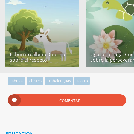
El burrito albino. Cuento
Uga la tortuga. Cu
sobre el respeto
sobre la persevera
Fábulas
Chistes
Trabalenguas
Teatro
COMENTAR
EDUCACIÓN