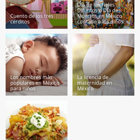
Día de los Fieles
Difuntos o Día de
Cuento de los tres
Muertos en México
cerditos
contado a los niños
Los nombres más
La licencia de
populares en México
maternidad en
para niños
México