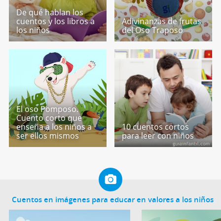
De qué hablan los
cuentos y los libros a
Adivinanzas de frutas
los niños
del Oso Traposo
El oso Pomposo.
Cuento corto que
enseña a los niños a
10 cuentos cortos
ser ellos mismos
para leer con niños
Cuentos en imágenes para educar en valores a los niños