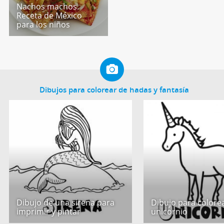
Nachos machos.
Receta de México
para los niños
Dibujos para colorear de hadas y fantasía
Dibujo de una sirena para
Dibujo para colore
imprimir y pintar
unicornio