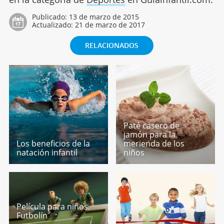
Publicado:
13 de marzo de 2015
Actualizado:
21 de marzo de 2017
RELACIONADOS
Paté casero de
jamón para la
Los beneficios de la
merienda de los
natación infantil
niños
Película para niños.
Futbolín