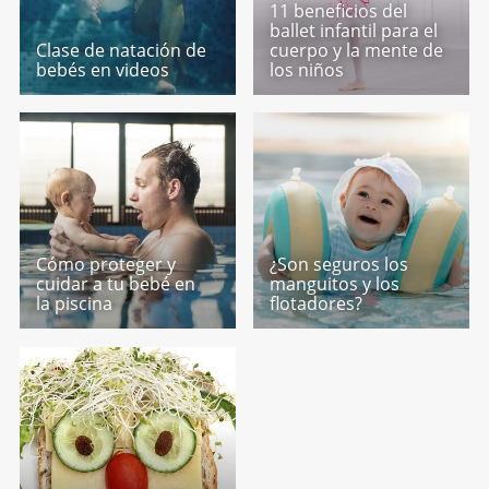
11 beneficios del
ballet infantil para el
Clase de natación de
cuerpo y la mente de
bebés en videos
los niños
Cómo proteger y
¿Son seguros los
cuidar a tu bebé en
manguitos y los
la piscina
flotadores?