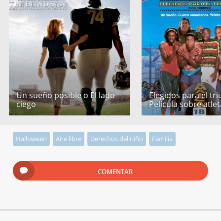
Un sueño posible o El lado
Elegidos para el tri
ciego
Película sobre atle
Halloween
Aire libre
Derechos del niño
Familia
COMENTAR