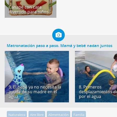
Canapé con cara
divertido para niños
Matronatación paso a paso. Mamá y bebé nadan juntos
9. El bebé ya no necesita la
8. Primeros
ayuda de su madre en el
desplazamientos d
agua
por el agua
Naturaleza
Aire libre
Alimentación
Familia